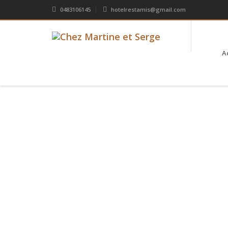
0483106145
hotelrestamis@gmail.com
A