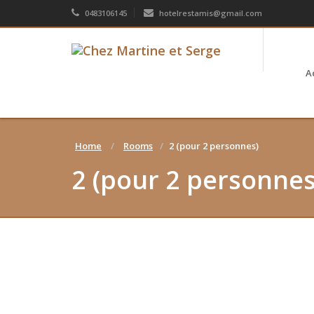
0483106145
hotelrestamis@gmail.com
A
Home
Rooms
2 (pour 2 personnes)
2 (pour 2 personnes