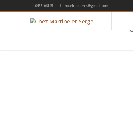
0483106145
hotelrestamis@gmail.com
A